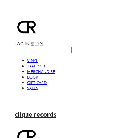
LOG IN
로그인
VINYL
TAPE / CD
MERCHANDISE
BOOK
GIFT CARD
SALES
clique records