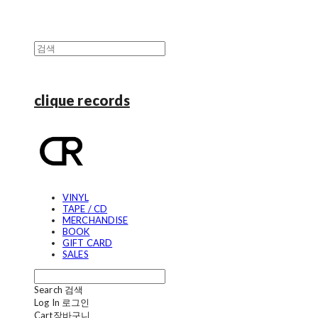
clique records
VINYL
TAPE / CD
MERCHANDISE
BOOK
GIFT CARD
SALES
Search
검색
Log In
로그인
Cart
장바구니