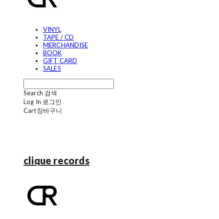
VINYL
TAPE / CD
MERCHANDISE
BOOK
GIFT CARD
SALES
Search
검색
Log In
로그인
Cart
장바구니
clique records