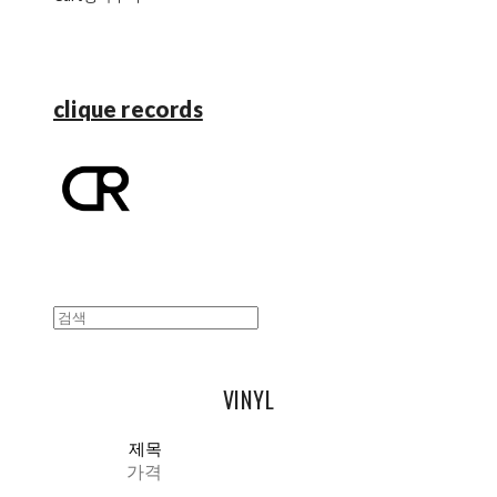
clique records
VINYL
제목
가격