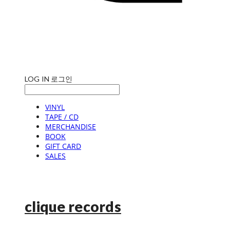
LOG IN
로그인
VINYL
TAPE / CD
MERCHANDISE
BOOK
GIFT CARD
SALES
clique records