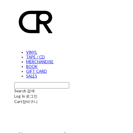
VINYL
TAPE / CD
MERCHANDISE
BOOK
GIFT CARD
SALES
Search
검색
Log In
로그인
Cart
장바구니