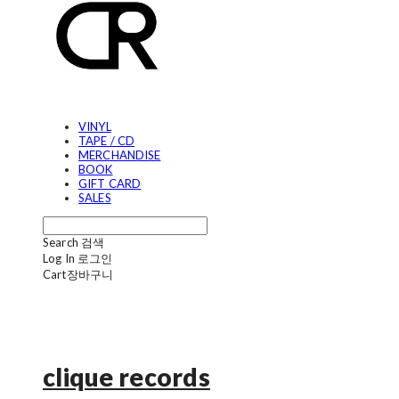
VINYL
TAPE / CD
MERCHANDISE
BOOK
GIFT CARD
SALES
Search
검색
Log In
로그인
Cart
장바구니
clique records