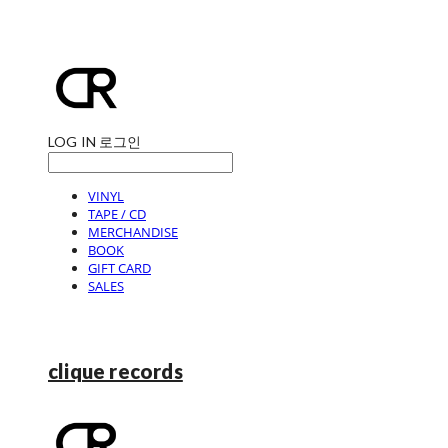
LOG IN
로그인
VINYL
TAPE / CD
MERCHANDISE
BOOK
GIFT CARD
SALES
clique records