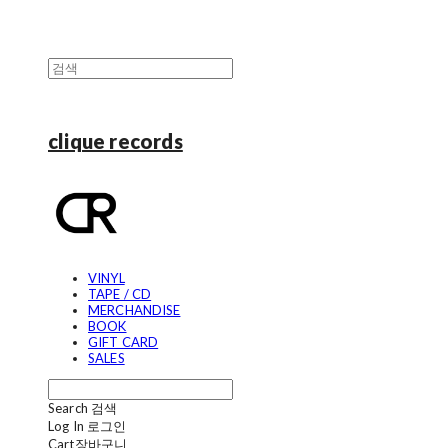
clique records
VINYL
TAPE / CD
MERCHANDISE
BOOK
GIFT CARD
SALES
Search
검색
Log In
로그인
Cart
장바구니