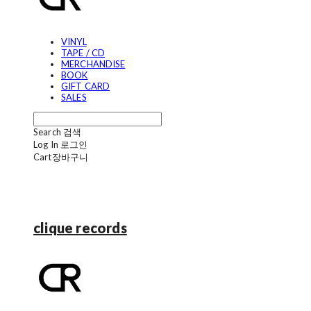
VINYL
TAPE / CD
MERCHANDISE
BOOK
GIFT CARD
SALES
Search
검색
Log In
로그인
Cart
장바구니
clique records