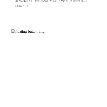
23-00311
| 통신판매:
제2026-서울중구-964호
| 호스팅제공자:
(주)식스샵