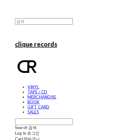
clique records
VINYL
TAPE / CD
MERCHANDISE
BOOK
GIFT CARD
SALES
Search
검색
Log In
로그인
Cart
장바구니