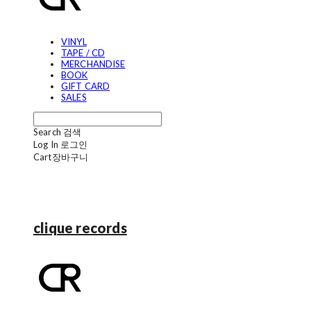
VINYL
TAPE / CD
MERCHANDISE
BOOK
GIFT CARD
SALES
Search
검색
Log In
로그인
Cart
장바구니
clique records