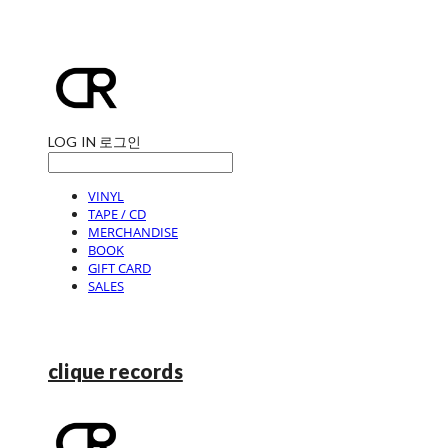
LOG IN
로그인
VINYL
TAPE / CD
MERCHANDISE
BOOK
GIFT CARD
SALES
clique records