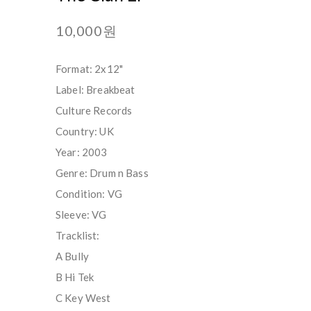
10,000원
Format: 2x12"
Label: Breakbeat
Culture Records
Country: UK
Year: 2003
Genre: Drum n Bass
Condition: VG
Sleeve: VG
Tracklist:
A Bully
B Hi Tek
C Key West