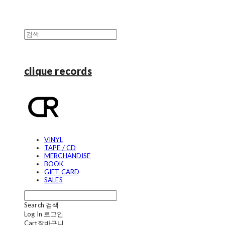
clique records
VINYL
TAPE / CD
MERCHANDISE
BOOK
GIFT CARD
SALES
Search
검색
Log In
로그인
Cart
장바구니