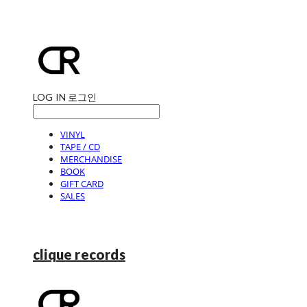
LOG IN
로그인
VINYL
TAPE / CD
MERCHANDISE
BOOK
GIFT CARD
SALES
clique records