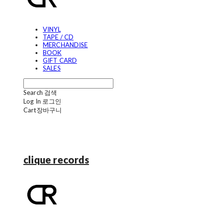
VINYL
TAPE / CD
MERCHANDISE
BOOK
GIFT CARD
SALES
Search
검색
Log In
로그인
Cart
장바구니
clique records