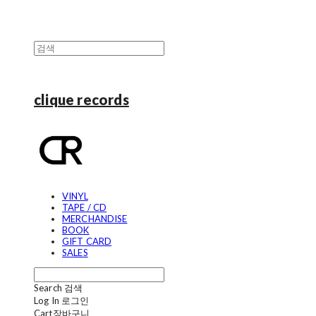
clique records
VINYL
TAPE / CD
MERCHANDISE
BOOK
GIFT CARD
SALES
Search
검색
Log In
로그인
Cart
장바구니