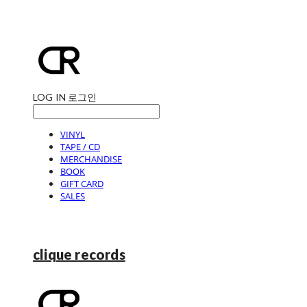
LOG IN
로그인
VINYL
TAPE / CD
MERCHANDISE
BOOK
GIFT CARD
SALES
clique records