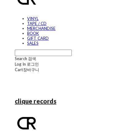
VINYL
TAPE / CD
MERCHANDISE
BOOK
GIFT CARD
SALES
Search
검색
Log In
로그인
Cart
장바구니
clique records