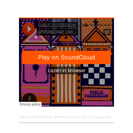
PUBLIC POSSESSION
·
[PPDISC04] CHILL PILL III (snippets)
Chill Pill will help you get in line with nature, enhancing positive feelings through better awareness of one’s surroundings. Listening to this music will improve your physical, mental, and spiritual well-being.While con-suming Chill Pill a healthy mix of relaxation and hedonism is recommended.