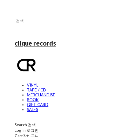
clique records
VINYL
TAPE / CD
MERCHANDISE
BOOK
GIFT CARD
SALES
Search
검색
Log In
로그인
Cart
장바구니