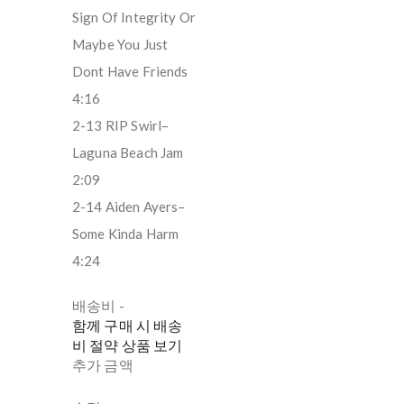
Sign Of Integrity Or
Maybe You Just
Dont Have Friends
4:16
2-13 RIP Swirl–
Laguna Beach Jam
2:09
2-14 Aiden Ayers–
Some Kinda Harm
4:24
배송비
-
함께 구매 시 배송
비 절약 상품 보기
추가 금액