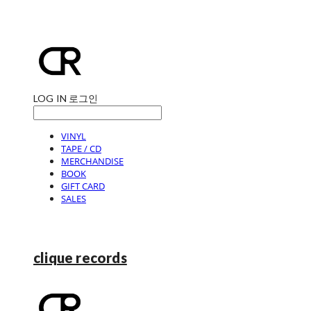
LOG IN
로그인
VINYL
TAPE / CD
MERCHANDISE
BOOK
GIFT CARD
SALES
clique records