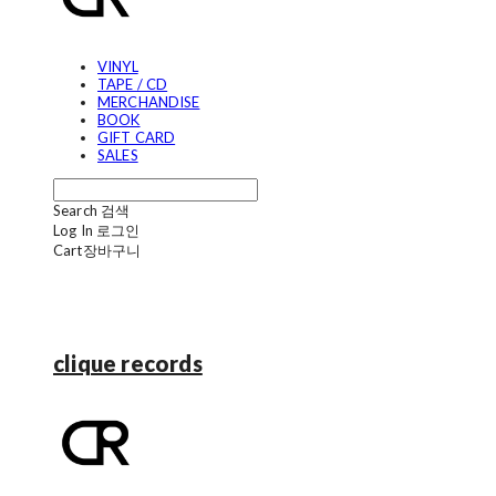
VINYL
TAPE / CD
MERCHANDISE
BOOK
GIFT CARD
SALES
Search
검색
Log In
로그인
Cart
장바구니
clique records