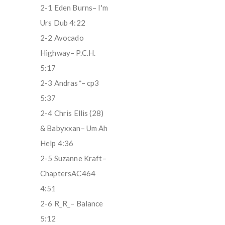
2-1 Eden Burns– I'm
Urs Dub 4:22
2-2 Avocado
Highway– P.C.H.
5:17
2-3 Andras*– cp3
5:37
2-4 Chris Ellis (28)
& Babyxxan– Um Ah
Help 4:36
2-5 Suzanne Kraft–
ChaptersAC464
4:51
2-6 R_R_– Balance
5:12