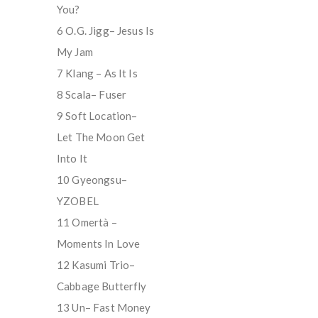
You?
6 O.G. Jigg– Jesus Is
My Jam
7 Klang – As It Is
8 Scala– Fuser
9 Soft Location–
Let The Moon Get
Into It
10 Gyeongsu–
YZOBEL
11 Omertà –
Moments In Love
12 Kasumi Trio–
Cabbage Butterfly
13 Un– Fast Money