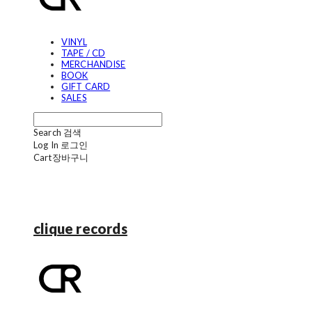
VINYL
TAPE / CD
MERCHANDISE
BOOK
GIFT CARD
SALES
Search
검색
Log In
로그인
Cart
장바구니
clique records