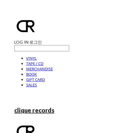
LOG IN
로그인
VINYL
TAPE / CD
MERCHANDISE
BOOK
GIFT CARD
SALES
clique records