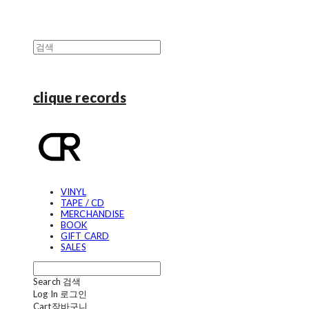
clique records
VINYL
TAPE / CD
MERCHANDISE
BOOK
GIFT CARD
SALES
Search
검색
Log In
로그인
Cart
장바구니