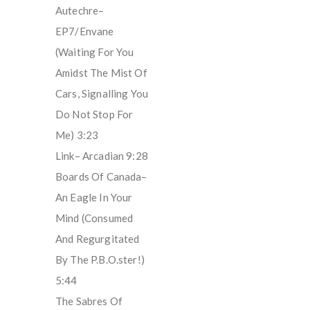
Autechre–
EP7/Envane
(Waiting For You
Amidst The Mist Of
Cars, Signalling You
Do Not Stop For
Me) 3:23
Link– Arcadian 9:28
Boards Of Canada–
An Eagle In Your
Mind (Consumed
And Regurgitated
By The P.B.O.ster!)
5:44
The Sabres Of