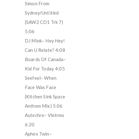
Simon From
Sydney/Untitled
(SAW2 CD1 Trk 7)
5:06
DJ Mink– Hey Hey!
Can U Relate? 4:08
Boards Of Canada–
Kid For Today 4:05
Seefeel– When
Face Was Face
(Kitchen Sink Space
Anthem Mix) 5:06
Autechre– Vletrmx
6:20
Aphex Twin–