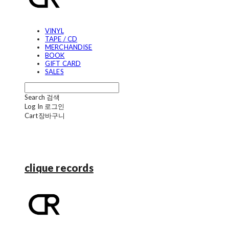
VINYL
TAPE / CD
MERCHANDISE
BOOK
GIFT CARD
SALES
Search
검색
Log In
로그인
Cart
장바구니
clique records