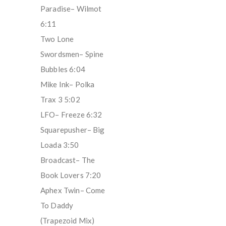
Paradise– Wilmot
6:11
Two Lone
Swordsmen– Spine
Bubbles 6:04
Mike Ink– Polka
Trax 3 5:02
LFO– Freeze 6:32
Squarepusher– Big
Loada 3:50
Broadcast– The
Book Lovers 7:20
Aphex Twin– Come
To Daddy
(Trapezoid Mix)