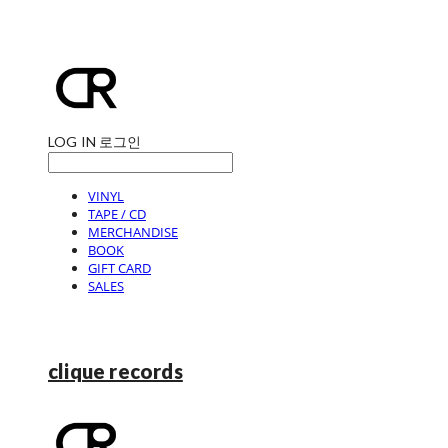
LOG IN
로그인
VINYL
TAPE / CD
MERCHANDISE
BOOK
GIFT CARD
SALES
clique records