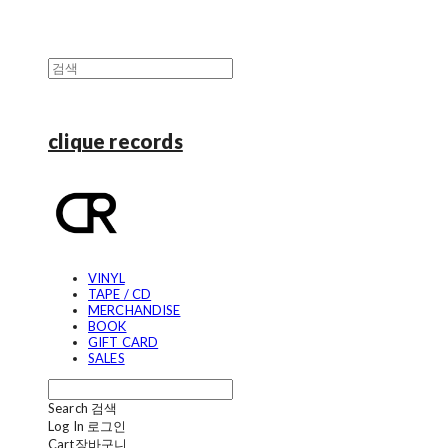
clique records
VINYL
TAPE / CD
MERCHANDISE
BOOK
GIFT CARD
SALES
Search
검색
Log In
로그인
Cart
장바구니