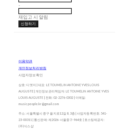
-
재입고 시 알림
신청하기
이용약관
개인정보처리방침
사업자정보확인
상호: 디엣지 | 대표: LE TOUMELIN ANTOINE YVES LOUIS
AUGUSTE | 개인정보관리책임자: LE TOUMELIN ANTOINE YVES
LOUIS AUGUSTE | 전화: 02-2276-0302 | 이메일:
musicpeople.kr@gmail.com
주소: 서울특별시 중구 을지로12길 8, 3층 | 사업자등록번호:
541-
23-00311
| 통신판매:
제2026-서울중구-964호
| 호스팅제공자:
(주)식스샵