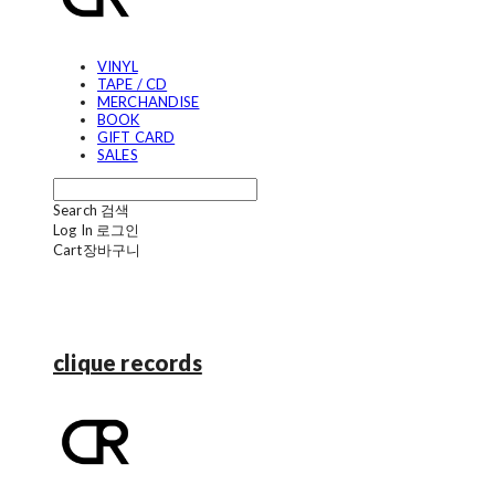
VINYL
TAPE / CD
MERCHANDISE
BOOK
GIFT CARD
SALES
Search
검색
Log In
로그인
Cart
장바구니
clique records