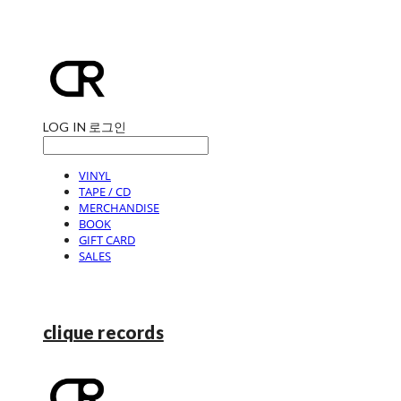
LOG IN
로그인
VINYL
TAPE / CD
MERCHANDISE
BOOK
GIFT CARD
SALES
clique records