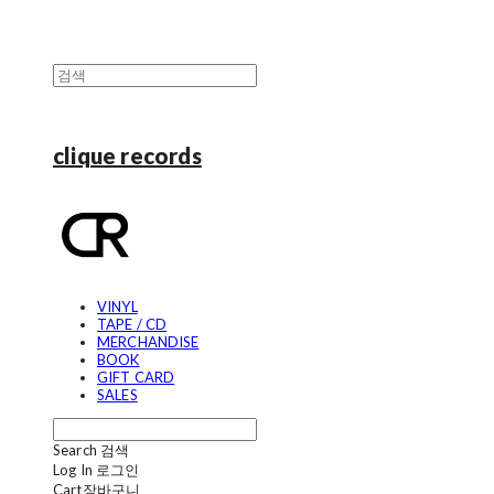
clique records
VINYL
TAPE / CD
MERCHANDISE
BOOK
GIFT CARD
SALES
Search
검색
Log In
로그인
Cart
장바구니