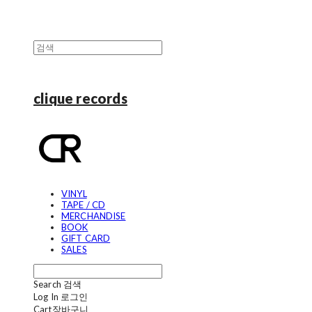
clique records
VINYL
TAPE / CD
MERCHANDISE
BOOK
GIFT CARD
SALES
Search
검색
Log In
로그인
Cart
장바구니