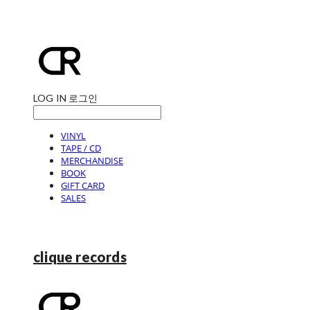
LOG IN
로그인
VINYL
TAPE / CD
MERCHANDISE
BOOK
GIFT CARD
SALES
clique records