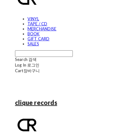
VINYL
TAPE / CD
MERCHANDISE
BOOK
GIFT CARD
SALES
Search
검색
Log In
로그인
Cart
장바구니
clique records