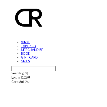
VINYL
TAPE / CD
MERCHANDISE
BOOK
GIFT CARD
SALES
Search
검색
Log In
로그인
Cart
장바구니