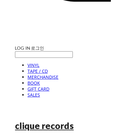
LOG IN
로그인
VINYL
TAPE / CD
MERCHANDISE
BOOK
GIFT CARD
SALES
clique records