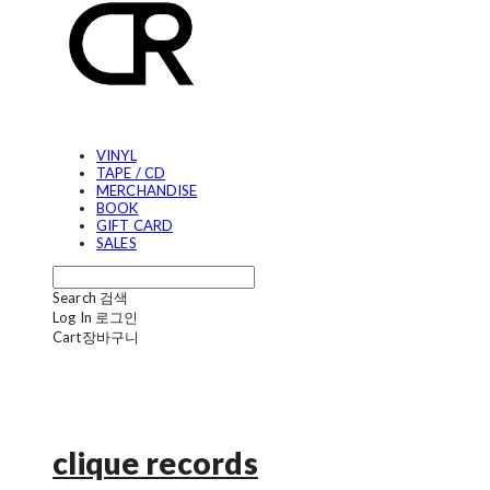
VINYL
TAPE / CD
MERCHANDISE
BOOK
GIFT CARD
SALES
Search
검색
Log In
로그인
Cart
장바구니
clique records