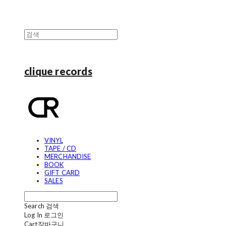
clique records
VINYL
TAPE / CD
MERCHANDISE
BOOK
GIFT CARD
SALES
Search
검색
Log In
로그인
Cart
장바구니