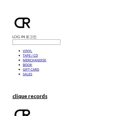
LOG IN
로그인
VINYL
TAPE / CD
MERCHANDISE
BOOK
GIFT CARD
SALES
clique records