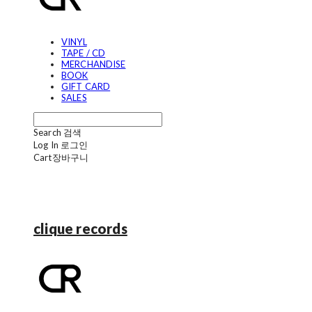
VINYL
TAPE / CD
MERCHANDISE
BOOK
GIFT CARD
SALES
Search
검색
Log In
로그인
Cart
장바구니
clique records