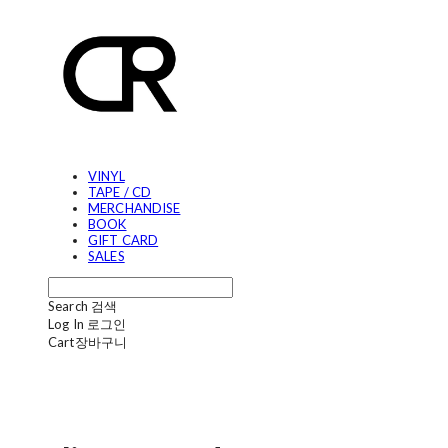
VINYL
TAPE / CD
MERCHANDISE
BOOK
GIFT CARD
SALES
Search
검색
Log In
로그인
Cart
장바구니