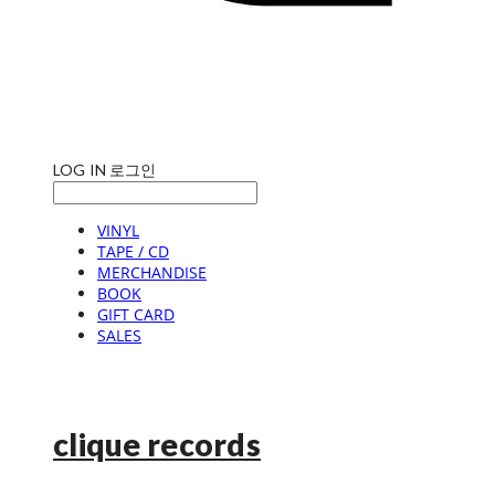
LOG IN
로그인
VINYL
TAPE / CD
MERCHANDISE
BOOK
GIFT CARD
SALES
clique records