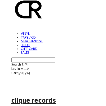
VINYL
TAPE / CD
MERCHANDISE
BOOK
GIFT CARD
SALES
Search
검색
Log In
로그인
Cart
장바구니
clique records