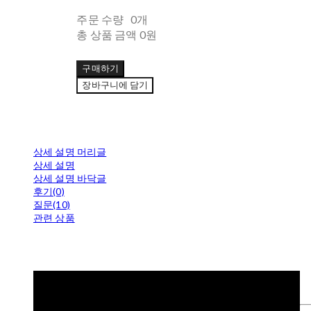
주문 수량
0개
총 상품 금액
0원
구매하기
장바구니에 담기
상세 설명 머리글
상세 설명
상세 설명 바닥글
후기(0)
질문(10)
관련 상품