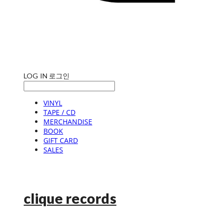
LOG IN
로그인
VINYL
TAPE / CD
MERCHANDISE
BOOK
GIFT CARD
SALES
clique records