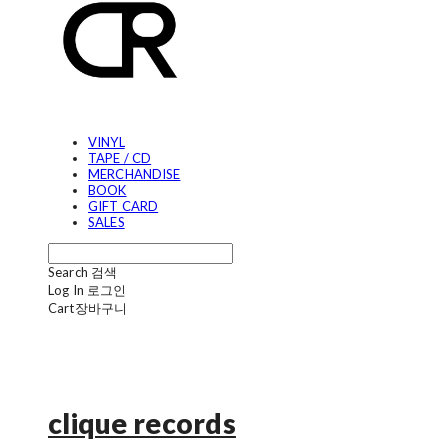
VINYL
TAPE / CD
MERCHANDISE
BOOK
GIFT CARD
SALES
Search
검색
Log In
로그인
Cart
장바구니
clique records