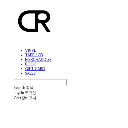
VINYL
TAPE / CD
MERCHANDISE
BOOK
GIFT CARD
SALES
Search
검색
Log In
로그인
Cart
장바구니