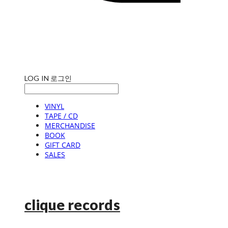
LOG IN
로그인
VINYL
TAPE / CD
MERCHANDISE
BOOK
GIFT CARD
SALES
clique records