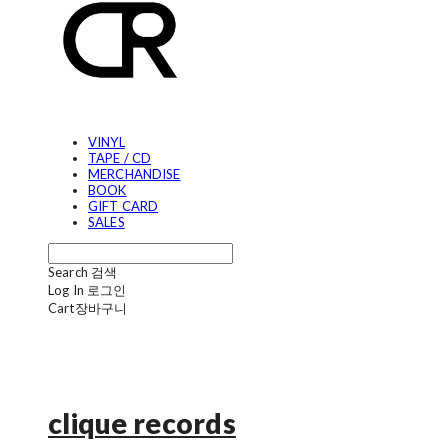
VINYL
TAPE / CD
MERCHANDISE
BOOK
GIFT CARD
SALES
Search
검색
Log In
로그인
Cart
장바구니
clique records