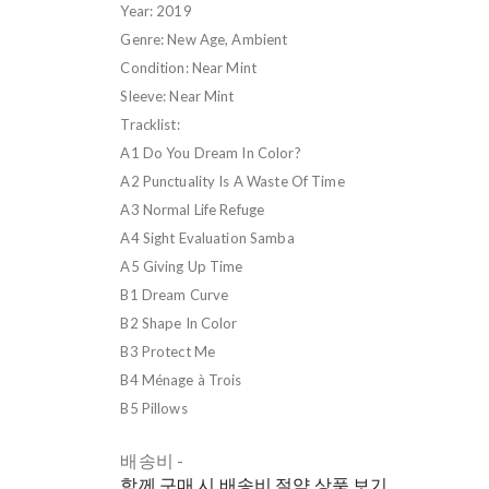
Year: 2019
Genre: New Age, Ambient
Condition: Near Mint
Sleeve: Near Mint
Tracklist:
A1 Do You Dream In Color?
A2 Punctuality Is A Waste Of Time
A3 Normal Life Refuge
A4 Sight Evaluation Samba
A5 Giving Up Time
B1 Dream Curve
B2 Shape In Color
B3 Protect Me
B4 Ménage à Trois
B5 Pillows
배송비
-
함께 구매 시 배송비 절약 상품 보기