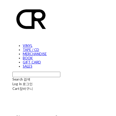
VINYL
TAPE / CD
MERCHANDISE
BOOK
GIFT CARD
SALES
Search
검색
Log In
로그인
Cart
장바구니