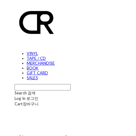
VINYL
TAPE / CD
MERCHANDISE
BOOK
GIFT CARD
SALES
Search
검색
Log In
로그인
Cart
장바구니