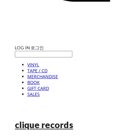
LOG IN
로그인
VINYL
TAPE / CD
MERCHANDISE
BOOK
GIFT CARD
SALES
clique records