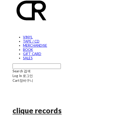
VINYL
TAPE / CD
MERCHANDISE
BOOK
GIFT CARD
SALES
Search
검색
Log In
로그인
Cart
장바구니
clique records