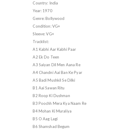
Country: India
Year: 1970
Genre: Bollywood
Condition: VG+
Sleeve: VG+
Tracklist:
A1 Kabhi Aar Kabhi Paar
A2 Ek Do Teen
A3 Saiyan Dil Men Aana Re
A4 Chandni Aai Ban Ke Pyar
A5 Badi Mushkil Se Dilki
B1 Aai Sawan Ritu
B2 Roop Ki Dushman
B3 Poochh Mera Kya Naam Re
B4 Mohan Ki Muraliya
B5 O Aag Lagi
B6 Shamshad Begum