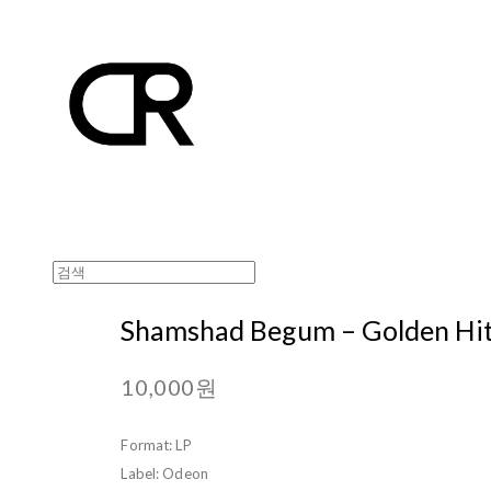
Shamshad Begum ‎– Golden Hi
10,000원
Format: LP
Label: Odeon