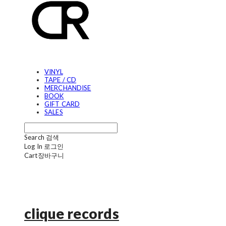
VINYL
TAPE / CD
MERCHANDISE
BOOK
GIFT CARD
SALES
Search
검색
Log In
로그인
Cart
장바구니
clique records