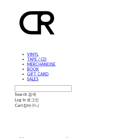
VINYL
TAPE / CD
MERCHANDISE
BOOK
GIFT CARD
SALES
Search
검색
Log In
로그인
Cart
장바구니