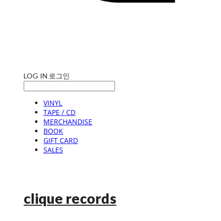
LOG IN
로그인
VINYL
TAPE / CD
MERCHANDISE
BOOK
GIFT CARD
SALES
clique records