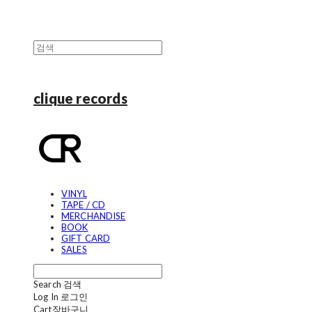
clique records
VINYL
TAPE / CD
MERCHANDISE
BOOK
GIFT CARD
SALES
Search
검색
Log In
로그인
Cart
장바구니