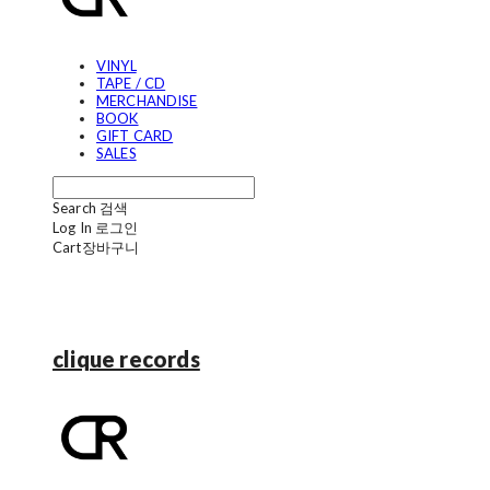
VINYL
TAPE / CD
MERCHANDISE
BOOK
GIFT CARD
SALES
Search
검색
Log In
로그인
Cart
장바구니
clique records