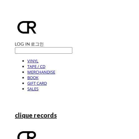
LOG IN
로그인
VINYL
TAPE / CD
MERCHANDISE
BOOK
GIFT CARD
SALES
clique records