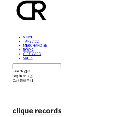
VINYL
TAPE / CD
MERCHANDISE
BOOK
GIFT CARD
SALES
Search
검색
Log In
로그인
Cart
장바구니
clique records