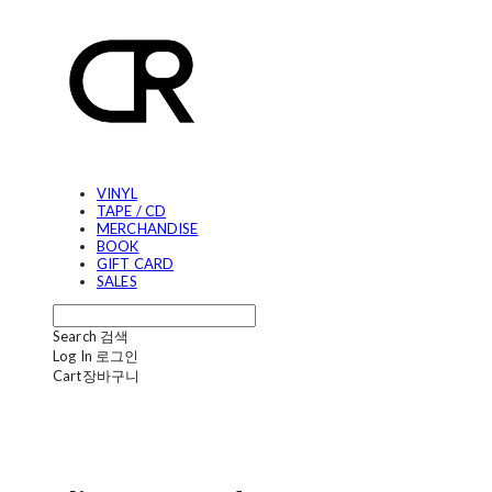
VINYL
TAPE / CD
MERCHANDISE
BOOK
GIFT CARD
SALES
Search
검색
Log In
로그인
Cart
장바구니