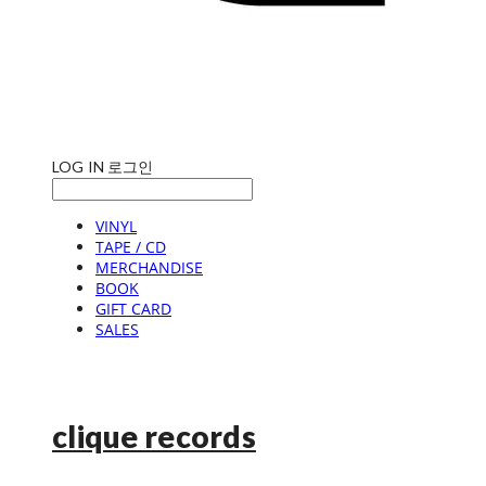
LOG IN
로그인
VINYL
TAPE / CD
MERCHANDISE
BOOK
GIFT CARD
SALES
clique records