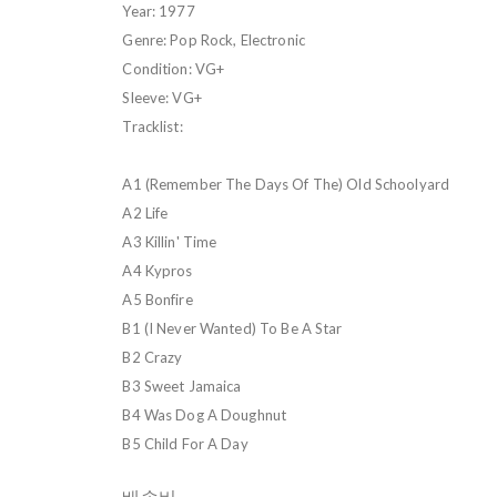
Year: 1977
Genre: Pop Rock, Electronic
Condition: VG+
Sleeve: VG+
Tracklist:
A1 (Remember The Days Of The) Old Schoolyard
A2 Life
A3 Killin' Time
A4 Kypros
A5 Bonfire
B1 (I Never Wanted) To Be A Star
B2 Crazy
B3 Sweet Jamaica
B4 Was Dog A Doughnut
B5 Child For A Day
배송비
-