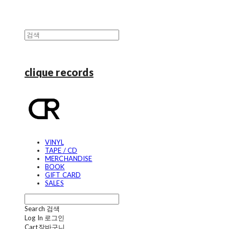
clique records
VINYL
TAPE / CD
MERCHANDISE
BOOK
GIFT CARD
SALES
Search
검색
Log In
로그인
Cart
장바구니