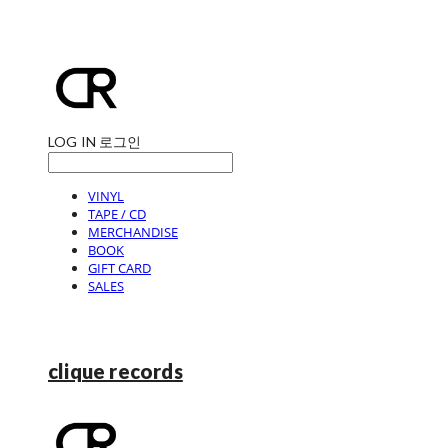
LOG IN
로그인
VINYL
TAPE / CD
MERCHANDISE
BOOK
GIFT CARD
SALES
clique records