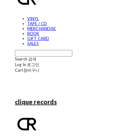
VINYL
TAPE / CD
MERCHANDISE
BOOK
GIFT CARD
SALES
Search
검색
Log In
로그인
Cart
장바구니
clique records