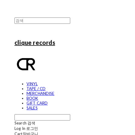
clique records
VINYL
TAPE / CD
MERCHANDISE
BOOK
GIFT CARD
SALES
Search
검색
Log In
로그인
Cart
장바구니