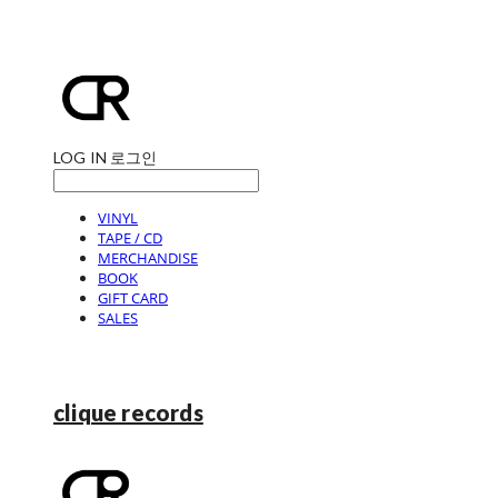
LOG IN
로그인
VINYL
TAPE / CD
MERCHANDISE
BOOK
GIFT CARD
SALES
clique records