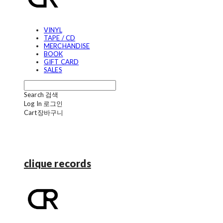
VINYL
TAPE / CD
MERCHANDISE
BOOK
GIFT CARD
SALES
Search
검색
Log In
로그인
Cart
장바구니
clique records