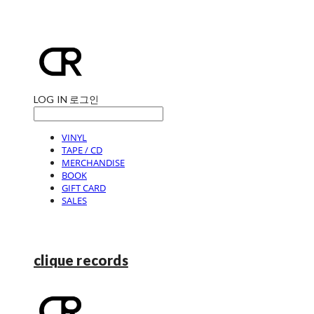
LOG IN
로그인
VINYL
TAPE / CD
MERCHANDISE
BOOK
GIFT CARD
SALES
clique records