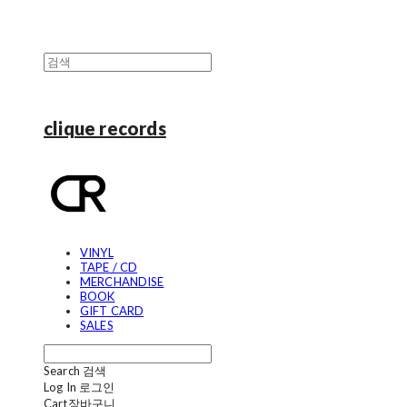
clique records
VINYL
TAPE / CD
MERCHANDISE
BOOK
GIFT CARD
SALES
Search
검색
Log In
로그인
Cart
장바구니