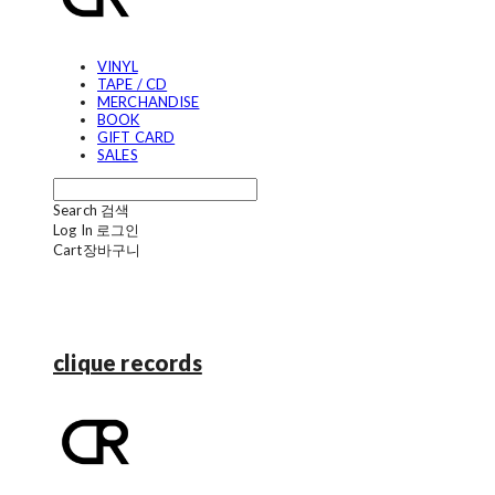
VINYL
TAPE / CD
MERCHANDISE
BOOK
GIFT CARD
SALES
Search
검색
Log In
로그인
Cart
장바구니
clique records