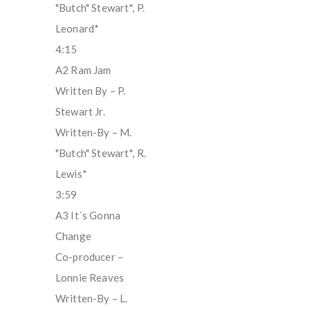
"Butch" Stewart*, P.
Leonard*
4:15
A2 Ram Jam
Written By – P.
Stewart Jr.
Written-By – M.
"Butch" Stewart*, R.
Lewis*
3:59
A3 It´s Gonna
Change
Co-producer –
Lonnie Reaves
Written-By – L.