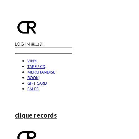
LOG IN
로그인
VINYL
TAPE / CD
MERCHANDISE
BOOK
GIFT CARD
SALES
clique records