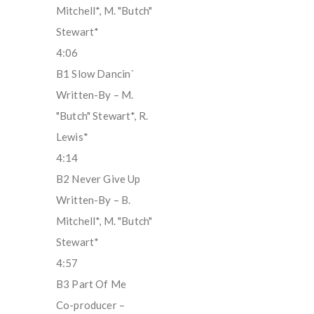
Mitchell*, M. "Butch"
Stewart*
4:06
B1 Slow Dancin´
Written-By – M.
"Butch" Stewart*, R.
Lewis*
4:14
B2 Never Give Up
Written-By – B.
Mitchell*, M. "Butch"
Stewart*
4:57
B3 Part Of Me
Co-producer –