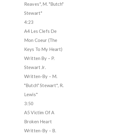
Reaves*, M. "Butch"
Stewart*
4:23
A4 Les Clefs De
Mon Coeur (The
Keys To My Heart)
Written By – P.
Stewart Jr.
Written-By – M.
"Butch" Stewart*, R.
Lewis*
3:50
A5 Victim Of A
Broken Heart
Written-By – B.