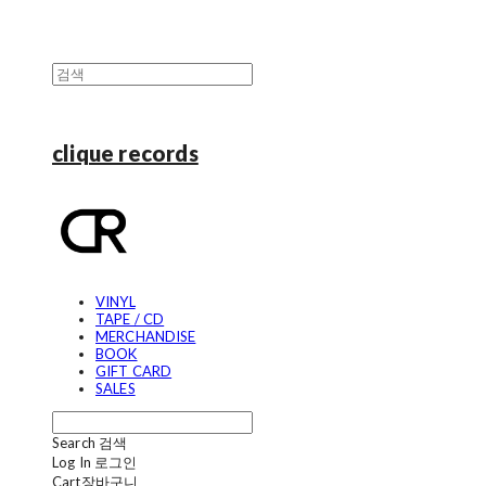
clique records
VINYL
TAPE / CD
MERCHANDISE
BOOK
GIFT CARD
SALES
Search
검색
Log In
로그인
Cart
장바구니