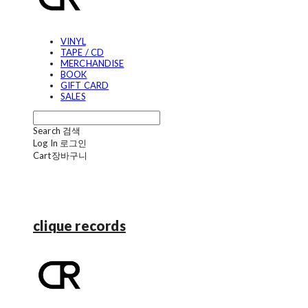
VINYL
TAPE / CD
MERCHANDISE
BOOK
GIFT CARD
SALES
Search
검색
Log In
로그인
Cart
장바구니
clique records