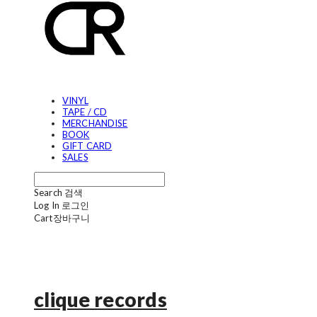
VINYL
TAPE / CD
MERCHANDISE
BOOK
GIFT CARD
SALES
Search
검색
Log In
로그인
Cart
장바구니
clique records