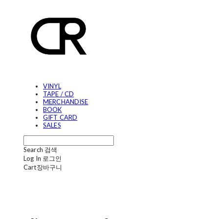
VINYL
TAPE / CD
MERCHANDISE
BOOK
GIFT CARD
SALES
Search
검색
Log In
로그인
Cart
장바구니