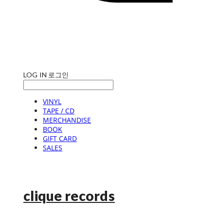
LOG IN
로그인
VINYL
TAPE / CD
MERCHANDISE
BOOK
GIFT CARD
SALES
clique records