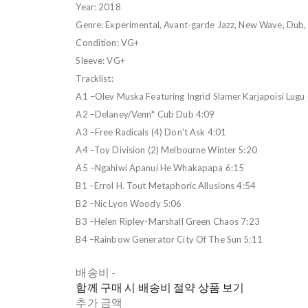
Year: 2018
Genre: Experimental, Avant-garde Jazz, New Wave, Dub,
Condition: VG+
Sleeve: VG+
Tracklist:
A1 –Olev Muska Featuring Ingrid Slamer Karjapoisi Lugu 
A2 –Delaney/Venn* Cub Dub 4:09
A3 –Free Radicals (4) Don't Ask 4:01
A4 –Toy Division (2) Melbourne Winter 5:20
A5 –Ngahiwi Apanui He Whakapapa 6:15
B1 –Errol H. Tout Metaphoric Allusions 4:54
B2 –Nic Lyon Woody 5:06
B3 –Helen Ripley-Marshall Green Chaos 7:23
B4 –Rainbow Generator City Of The Sun 5:11
배송비
-
함께 구매 시 배송비 절약 상품 보기
추가 금액