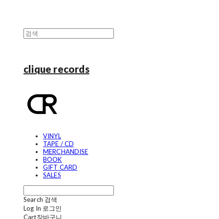
clique records
VINYL
TAPE / CD
MERCHANDISE
BOOK
GIFT CARD
SALES
Search
검색
Log In
로그인
Cart
장바구니