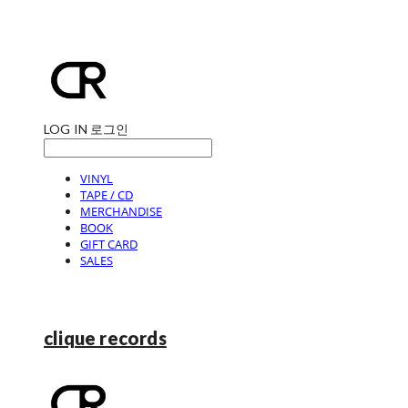
LOG IN
로그인
VINYL
TAPE / CD
MERCHANDISE
BOOK
GIFT CARD
SALES
clique records