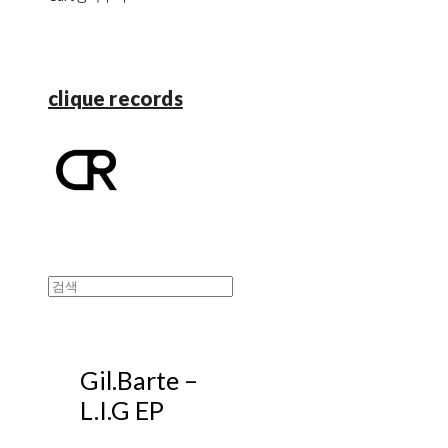
clique records
Gil.Barte ‎–
L.I.G EP