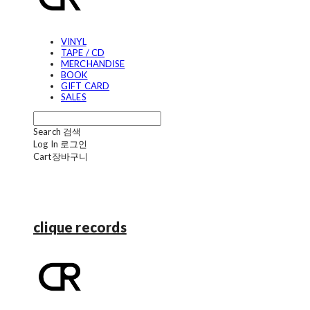
VINYL
TAPE / CD
MERCHANDISE
BOOK
GIFT CARD
SALES
Search
검색
Log In
로그인
Cart
장바구니
clique records