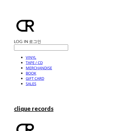
LOG IN
로그인
VINYL
TAPE / CD
MERCHANDISE
BOOK
GIFT CARD
SALES
clique records