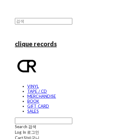
clique records
VINYL
TAPE / CD
MERCHANDISE
BOOK
GIFT CARD
SALES
Search
검색
Log In
로그인
Cart
장바구니