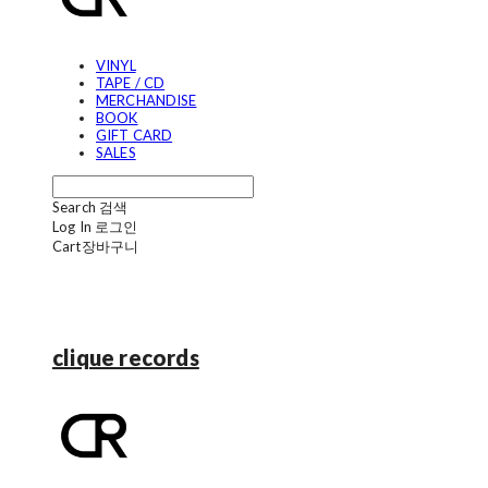
VINYL
TAPE / CD
MERCHANDISE
BOOK
GIFT CARD
SALES
Search
검색
Log In
로그인
Cart
장바구니
clique records