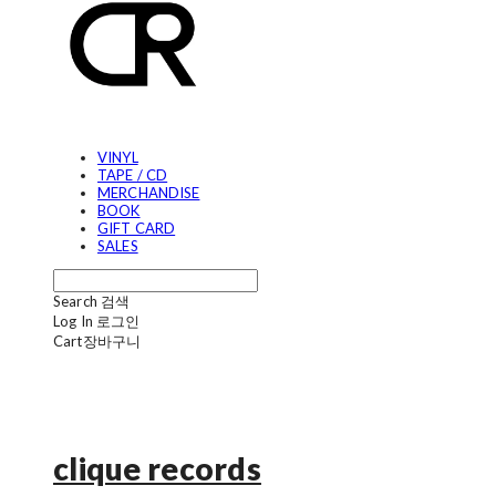
VINYL
TAPE / CD
MERCHANDISE
BOOK
GIFT CARD
SALES
Search
검색
Log In
로그인
Cart
장바구니
clique records