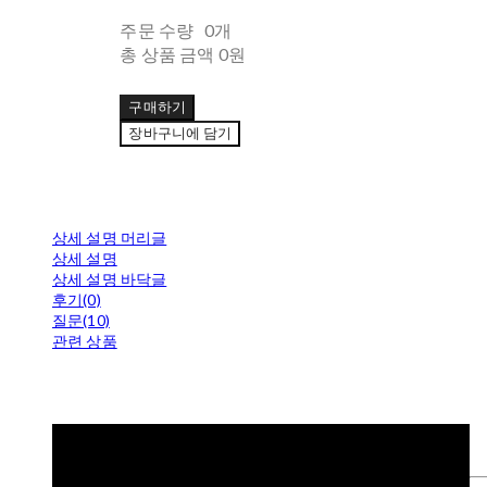
주문 수량
0개
총 상품 금액
0원
구매하기
장바구니에 담기
상세 설명 머리글
상세 설명
상세 설명 바닥글
후기(0)
질문(10)
관련 상품