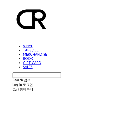
VINYL
TAPE / CD
MERCHANDISE
BOOK
GIFT CARD
SALES
Search
검색
Log In
로그인
Cart
장바구니