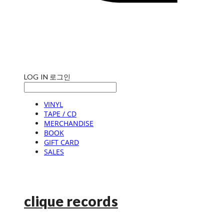
LOG IN
로그인
VINYL
TAPE / CD
MERCHANDISE
BOOK
GIFT CARD
SALES
clique records