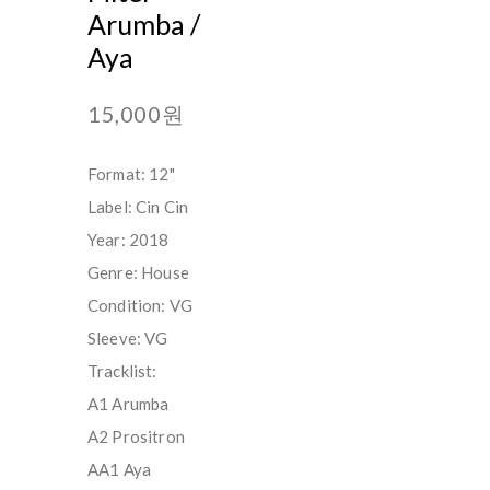
Arumba /
Aya
15,000원
Format: 12"
Label: Cin Cin ‎
Year: 2018
Genre: House
Condition: VG
Sleeve: VG
Tracklist:
A1 Arumba
A2 Prositron
AA1 Aya