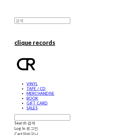
clique records
VINYL
TAPE / CD
MERCHANDISE
BOOK
GIFT CARD
SALES
Search
검색
Log In
로그인
Cart
장바구니