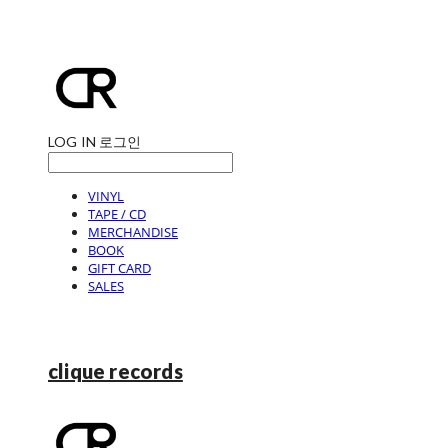
LOG IN
로그인
VINYL
TAPE / CD
MERCHANDISE
BOOK
GIFT CARD
SALES
clique records