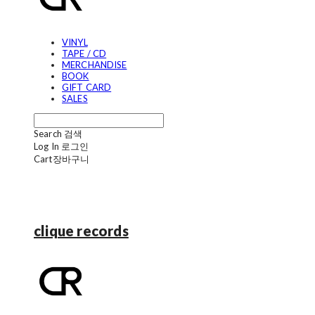
VINYL
TAPE / CD
MERCHANDISE
BOOK
GIFT CARD
SALES
Search
검색
Log In
로그인
Cart
장바구니
clique records