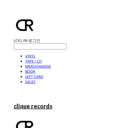
LOG IN
로그인
VINYL
TAPE / CD
MERCHANDISE
BOOK
GIFT CARD
SALES
clique records