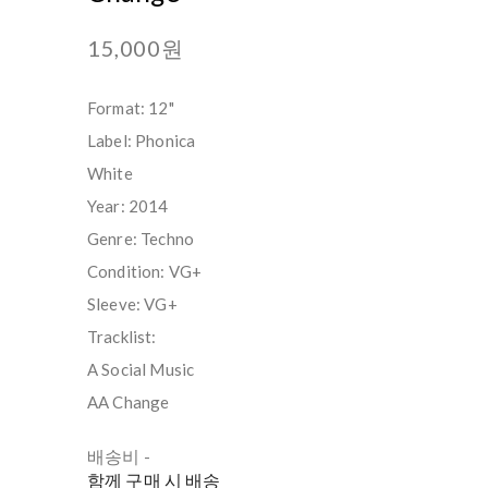
15,000원
Format: 12"
Label: Phonica
White
Year: 2014
Genre: Techno
Condition: VG+
Sleeve: VG+
Tracklist:
A Social Music
AA Change
배송비
-
함께 구매 시 배송