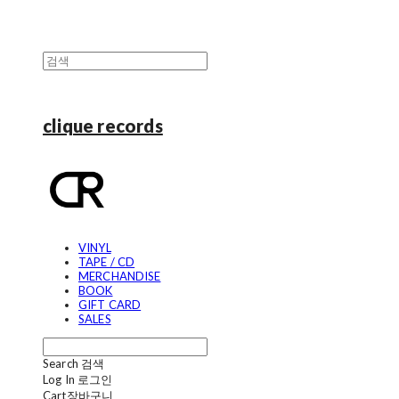
clique records
VINYL
TAPE / CD
MERCHANDISE
BOOK
GIFT CARD
SALES
Search
검색
Log In
로그인
Cart
장바구니