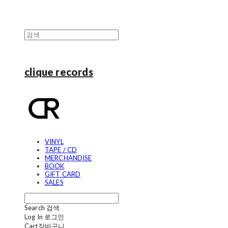
clique records
VINYL
TAPE / CD
MERCHANDISE
BOOK
GIFT CARD
SALES
Search
검색
Log In
로그인
Cart
장바구니