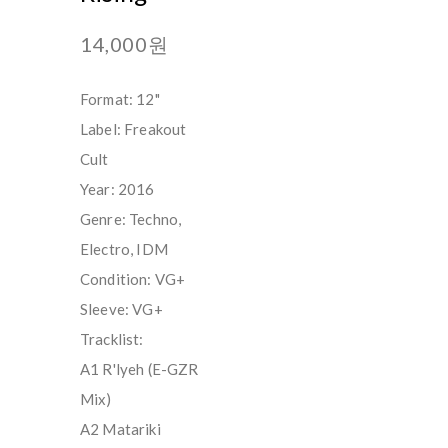
14,000원
Format: 12"
Label: Freakout
Cult
Year: 2016
Genre: Techno,
Electro, IDM
Condition: VG+
Sleeve: VG+
Tracklist:
A1 R'lyeh (E-GZR
Mix)
A2 Matariki