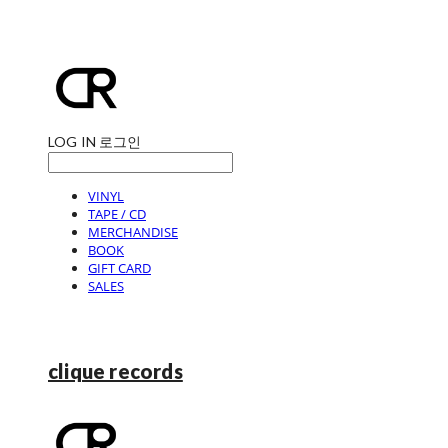
LOG IN
로그인
VINYL
TAPE / CD
MERCHANDISE
BOOK
GIFT CARD
SALES
clique records