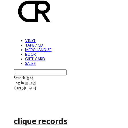
VINYL
TAPE / CD
MERCHANDISE
BOOK
GIFT CARD
SALES
Search
검색
Log In
로그인
Cart
장바구니
clique records