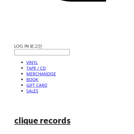
LOG IN
로그인
VINYL
TAPE / CD
MERCHANDISE
BOOK
GIFT CARD
SALES
clique records