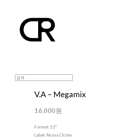
V.A ‎– Megamix
16,000원
Format: 12"
Label: Akoya Circles