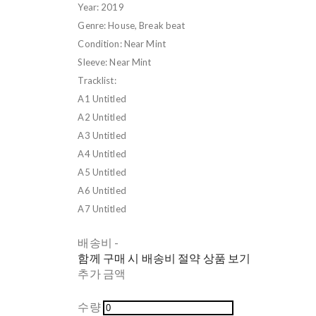
Year: 2019
Genre: House, Break beat
Condition: Near Mint
Sleeve: Near Mint
Tracklist:
A1 Untitled
A2 Untitled
A3 Untitled
A4 Untitled
A5 Untitled
A6 Untitled
A7 Untitled
배송비
-
함께 구매 시 배송비 절약 상품 보기
추가 금액
수량