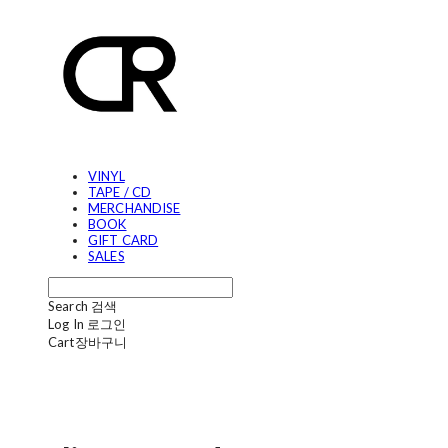
VINYL
TAPE / CD
MERCHANDISE
BOOK
GIFT CARD
SALES
Search
검색
Log In
로그인
Cart
장바구니