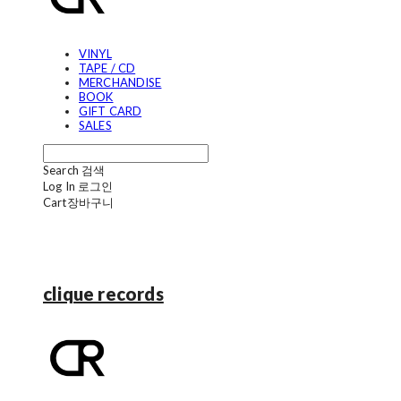
VINYL
TAPE / CD
MERCHANDISE
BOOK
GIFT CARD
SALES
Search
검색
Log In
로그인
Cart
장바구니
clique records