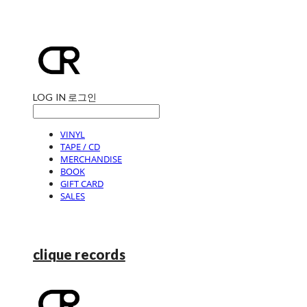
LOG IN
로그인
VINYL
TAPE / CD
MERCHANDISE
BOOK
GIFT CARD
SALES
clique records