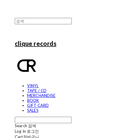
clique records
VINYL
TAPE / CD
MERCHANDISE
BOOK
GIFT CARD
SALES
Search
검색
Log In
로그인
Cart
장바구니