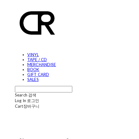
VINYL
TAPE / CD
MERCHANDISE
BOOK
GIFT CARD
SALES
Search
검색
Log In
로그인
Cart
장바구니