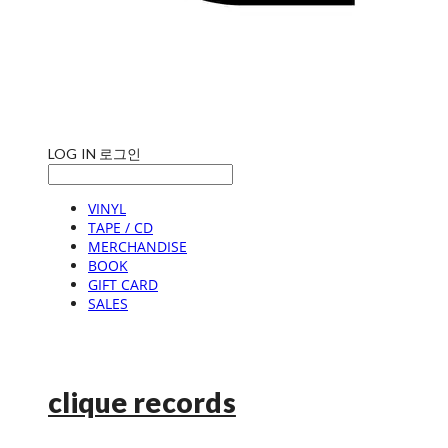
LOG IN
로그인
VINYL
TAPE / CD
MERCHANDISE
BOOK
GIFT CARD
SALES
clique records