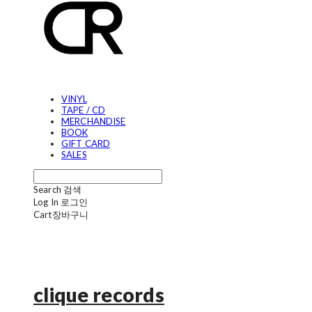
VINYL
TAPE / CD
MERCHANDISE
BOOK
GIFT CARD
SALES
Search
검색
Log In
로그인
Cart
장바구니
clique records