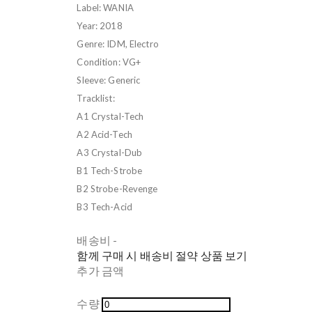
Label: WANIA
Year: 2018
Genre: IDM, Electro
Condition: VG+
Sleeve: Generic
Tracklist:
A1 Crystal-Tech
A2 Acid-Tech
A3 Crystal-Dub
B1 Tech-Strobe
B2 Strobe-Revenge
B3 Tech-Acid
배송비
-
함께 구매 시 배송비 절약 상품 보기
추가 금액
수량