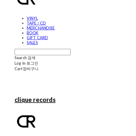
VINYL
TAPE / CD
MERCHANDISE
BOOK
GIFT CARD
SALES
Search
검색
Log In
로그인
Cart
장바구니
clique records