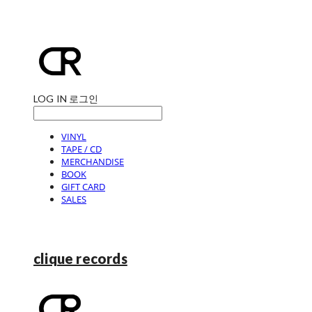
LOG IN
로그인
VINYL
TAPE / CD
MERCHANDISE
BOOK
GIFT CARD
SALES
clique records