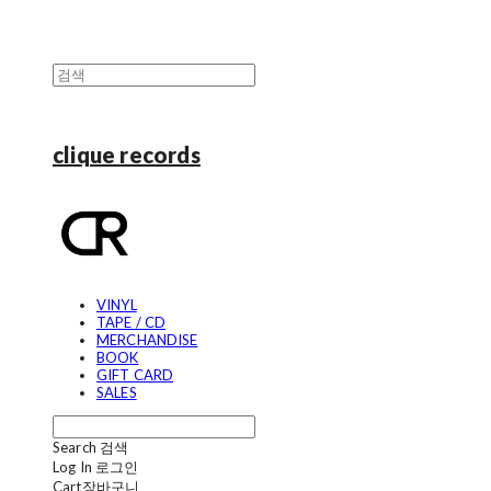
clique records
VINYL
TAPE / CD
MERCHANDISE
BOOK
GIFT CARD
SALES
Search
검색
Log In
로그인
Cart
장바구니