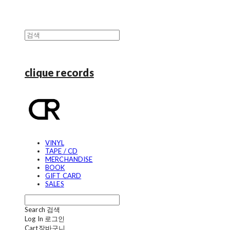
clique records
VINYL
TAPE / CD
MERCHANDISE
BOOK
GIFT CARD
SALES
Search
검색
Log In
로그인
Cart
장바구니