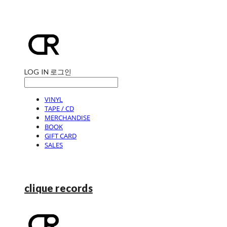
LOG IN
로그인
VINYL
TAPE / CD
MERCHANDISE
BOOK
GIFT CARD
SALES
clique records