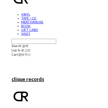
VINYL
TAPE / CD
MERCHANDISE
BOOK
GIFT CARD
SALES
Search
검색
Log In
로그인
Cart
장바구니
clique records