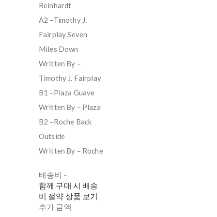
Reinhardt
A2 –Timothy J.
Fairplay Seven
Miles Down
Written By –
Timothy J. Fairplay
B1 –Plaza Guave
Written By – Plaza
B2 –Roche Back
Outside
Written By – Roche
배송비
-
함께 구매 시 배송
비 절약 상품 보기
추가 금액