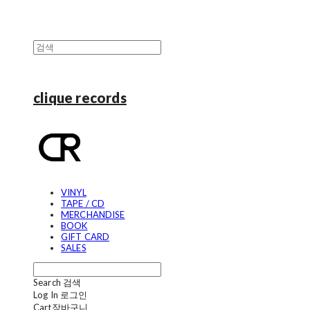
clique records
VINYL
TAPE / CD
MERCHANDISE
BOOK
GIFT CARD
SALES
Search
검색
Log In
로그인
Cart
장바구니