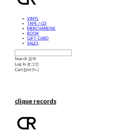
VINYL
TAPE / CD
MERCHANDISE
BOOK
GIFT CARD
SALES
Search
검색
Log In
로그인
Cart
장바구니
clique records