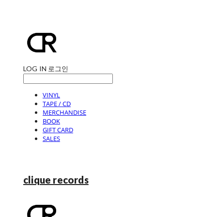
LOG IN
로그인
VINYL
TAPE / CD
MERCHANDISE
BOOK
GIFT CARD
SALES
clique records