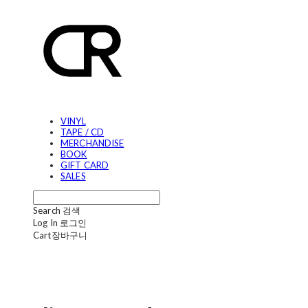
VINYL
TAPE / CD
MERCHANDISE
BOOK
GIFT CARD
SALES
Search
검색
Log In
로그인
Cart
장바구니