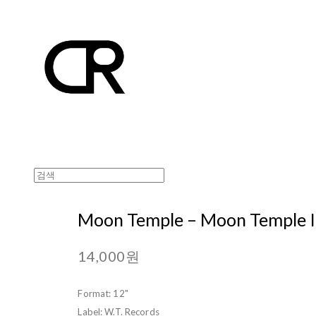
Moon Temple ‎– Moon Temple I
14,000원
Format: 12"
Label: W.T. Records