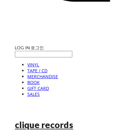
LOG IN
로그인
VINYL
TAPE / CD
MERCHANDISE
BOOK
GIFT CARD
SALES
clique records