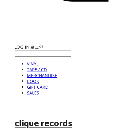
LOG IN
로그인
VINYL
TAPE / CD
MERCHANDISE
BOOK
GIFT CARD
SALES
clique records