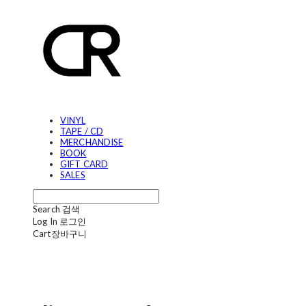
VINYL
TAPE / CD
MERCHANDISE
BOOK
GIFT CARD
SALES
Search
검색
Log In
로그인
Cart
장바구니