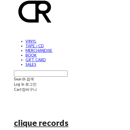
VINYL
TAPE / CD
MERCHANDISE
BOOK
GIFT CARD
SALES
Search
검색
Log In
로그인
Cart
장바구니
clique records