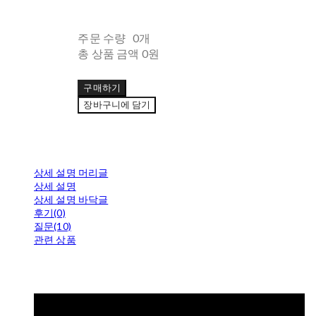
주문 수량
0개
총 상품 금액
0원
구매하기
장바구니에 담기
상세 설명 머리글
상세 설명
상세 설명 바닥글
후기(0)
질문(10)
관련 상품