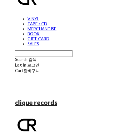
VINYL
TAPE / CD
MERCHANDISE
BOOK
GIFT CARD
SALES
Search
검색
Log In
로그인
Cart
장바구니
clique records