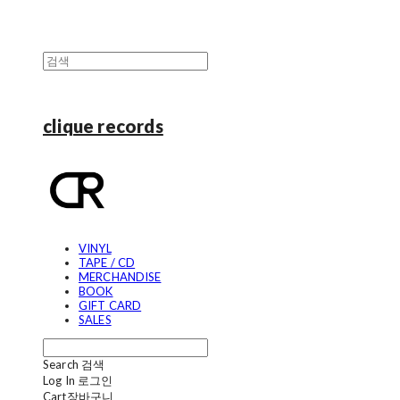
clique records
VINYL
TAPE / CD
MERCHANDISE
BOOK
GIFT CARD
SALES
Search
검색
Log In
로그인
Cart
장바구니