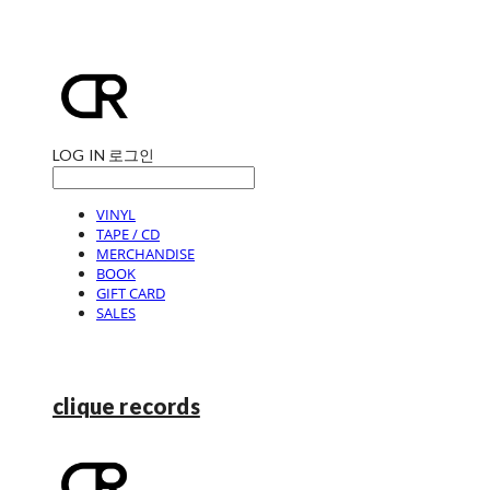
LOG IN
로그인
VINYL
TAPE / CD
MERCHANDISE
BOOK
GIFT CARD
SALES
clique records