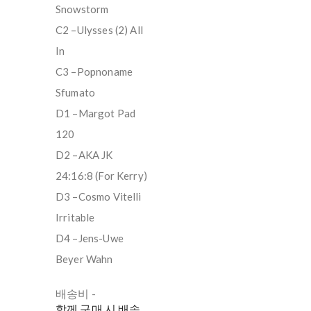
Snowstorm
C2 –Ulysses (2) All
In
C3 –Popnoname
Sfumato
D1 –Margot Pad
120
D2 –AKA JK
24:16:8 (For Kerry)
D3 –Cosmo Vitelli
Irritable
D4 –Jens-Uwe
Beyer Wahn
배송비
-
함께 구매 시 배송