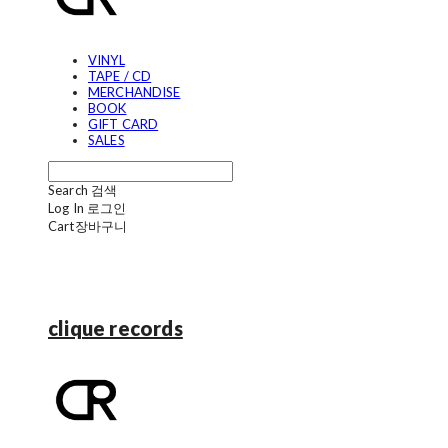
VINYL
TAPE / CD
MERCHANDISE
BOOK
GIFT CARD
SALES
Search
검색
Log In
로그인
Cart
장바구니
clique records