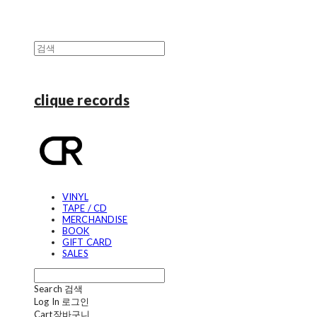
clique records
VINYL
TAPE / CD
MERCHANDISE
BOOK
GIFT CARD
SALES
Search
검색
Log In
로그인
Cart
장바구니