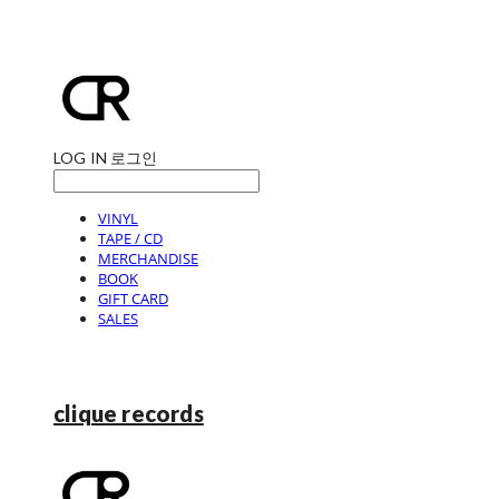
LOG IN
로그인
VINYL
TAPE / CD
MERCHANDISE
BOOK
GIFT CARD
SALES
clique records