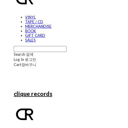
VINYL
TAPE / CD
MERCHANDISE
BOOK
GIFT CARD
SALES
Search
검색
Log In
로그인
Cart
장바구니
clique records