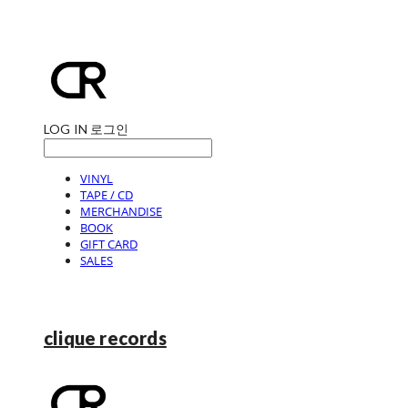
LOG IN
로그인
VINYL
TAPE / CD
MERCHANDISE
BOOK
GIFT CARD
SALES
clique records