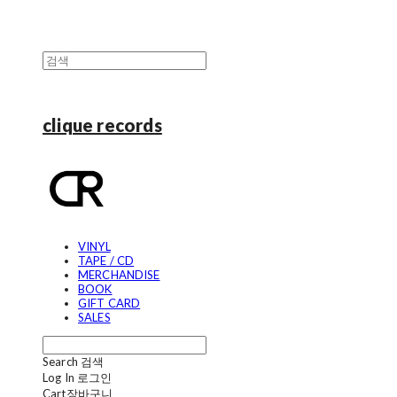
clique records
VINYL
TAPE / CD
MERCHANDISE
BOOK
GIFT CARD
SALES
Search
검색
Log In
로그인
Cart
장바구니