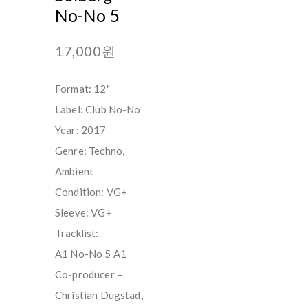
No-No 5
17,000원
Format: 12"
Label: Club No-No
Year: 2017
Genre: Techno,
Ambient
Condition: VG+
Sleeve: VG+
Tracklist:
A1 No-No 5 A1
Co-producer –
Christian Dugstad,