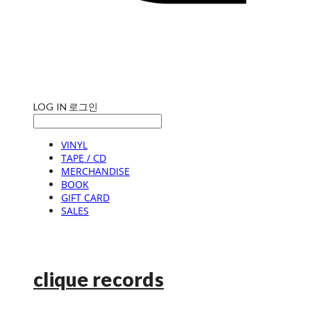
LOG IN
로그인
VINYL
TAPE / CD
MERCHANDISE
BOOK
GIFT CARD
SALES
clique records