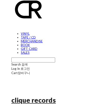
VINYL
TAPE / CD
MERCHANDISE
BOOK
GIFT CARD
SALES
Search
검색
Log In
로그인
Cart
장바구니
clique records