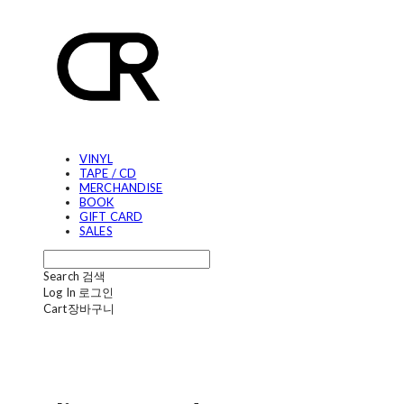
VINYL
TAPE / CD
MERCHANDISE
BOOK
GIFT CARD
SALES
Search
검색
Log In
로그인
Cart
장바구니