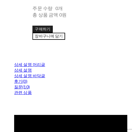
주문 수량
0개
총 상품 금액
0원
구매하기
장바구니에 담기
상세 설명 머리글
상세 설명
상세 설명 바닥글
후기(0)
질문(10)
관련 상품