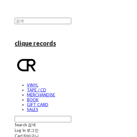
clique records
VINYL
TAPE / CD
MERCHANDISE
BOOK
GIFT CARD
SALES
Search
검색
Log In
로그인
Cart
장바구니