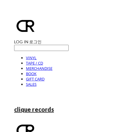
LOG IN
로그인
VINYL
TAPE / CD
MERCHANDISE
BOOK
GIFT CARD
SALES
clique records