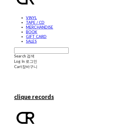
VINYL
TAPE / CD
MERCHANDISE
BOOK
GIFT CARD
SALES
Search
검색
Log In
로그인
Cart
장바구니
clique records