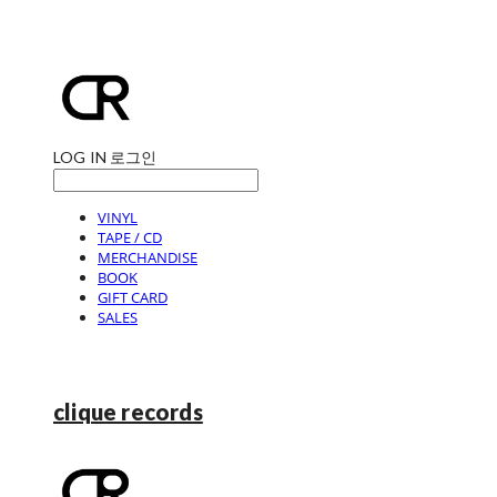
LOG IN
로그인
VINYL
TAPE / CD
MERCHANDISE
BOOK
GIFT CARD
SALES
clique records