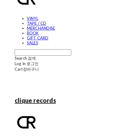
VINYL
TAPE / CD
MERCHANDISE
BOOK
GIFT CARD
SALES
Search
검색
Log In
로그인
Cart
장바구니
clique records