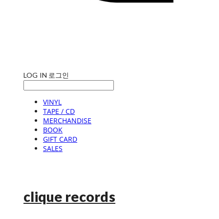
LOG IN
로그인
VINYL
TAPE / CD
MERCHANDISE
BOOK
GIFT CARD
SALES
clique records