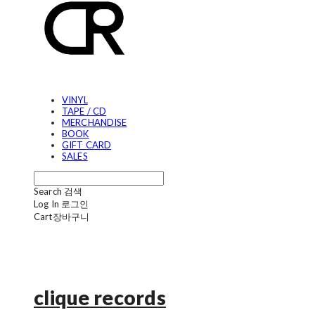
VINYL
TAPE / CD
MERCHANDISE
BOOK
GIFT CARD
SALES
Search
검색
Log In
로그인
Cart
장바구니
clique records