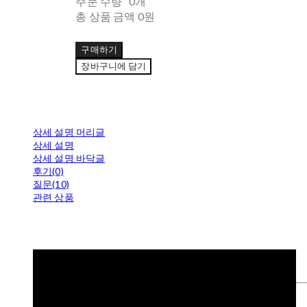
주문 수량
0개
총 상품 금액
0원
구매하기
장바구니에 담기
상세 설명 머리글
상세 설명
상세 설명 바닥글
후기(0)
질문(10)
관련 상품