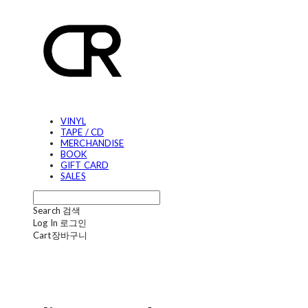
VINYL
TAPE / CD
MERCHANDISE
BOOK
GIFT CARD
SALES
Search
검색
Log In
로그인
Cart
장바구니