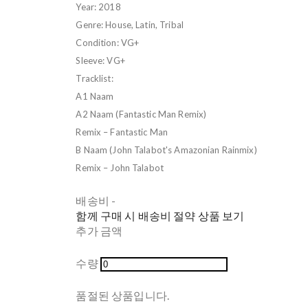
Year: 2018
Genre: House, Latin, Tribal
Condition: VG+
Sleeve: VG+
Tracklist:
A1 Naam
A2 Naam (Fantastic Man Remix)
Remix – Fantastic Man
B Naam (John Talabot's Amazonian Rainmix)
Remix – John Talabot
배송비
-
함께 구매 시 배송비 절약 상품 보기
추가 금액
수량
품절된 상품입니다.