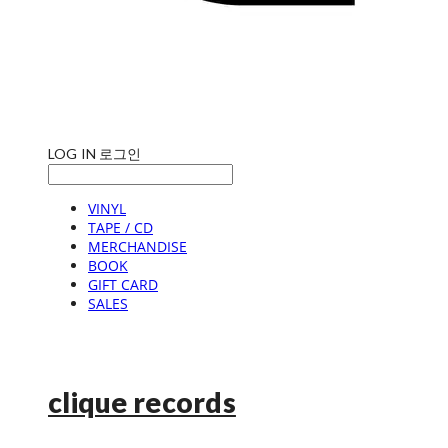
LOG IN
로그인
VINYL
TAPE / CD
MERCHANDISE
BOOK
GIFT CARD
SALES
clique records