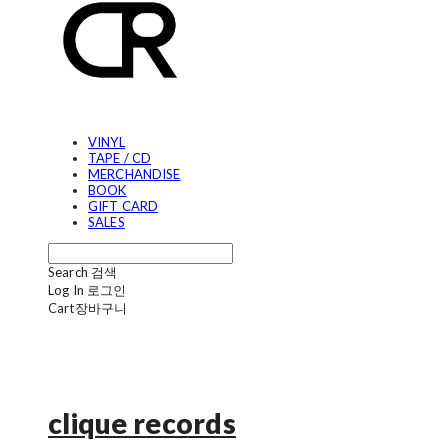
VINYL
TAPE / CD
MERCHANDISE
BOOK
GIFT CARD
SALES
Search
검색
Log In
로그인
Cart
장바구니
clique records