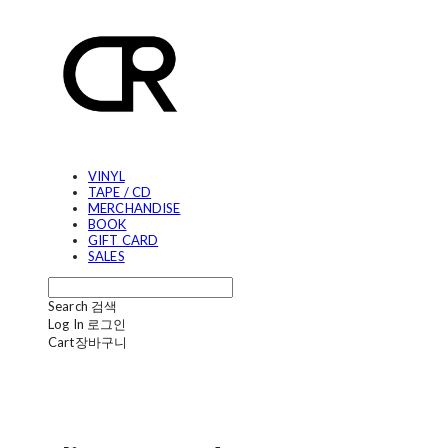
VINYL
TAPE / CD
MERCHANDISE
BOOK
GIFT CARD
SALES
Search
검색
Log In
로그인
Cart
장바구니