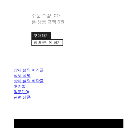
주문 수량
0개
총 상품 금액
0원
구매하기
장바구니에 담기
상세 설명 머리글
상세 설명
상세 설명 바닥글
후기(0)
질문(10)
관련 상품