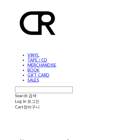
VINYL
TAPE / CD
MERCHANDISE
BOOK
GIFT CARD
SALES
Search
검색
Log In
로그인
Cart
장바구니