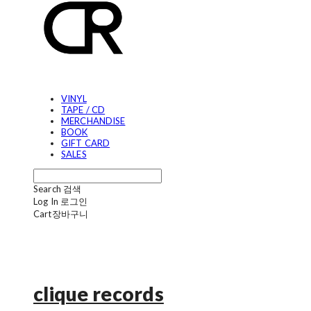
VINYL
TAPE / CD
MERCHANDISE
BOOK
GIFT CARD
SALES
Search
검색
Log In
로그인
Cart
장바구니
clique records