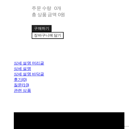
주문 수량
0개
총 상품 금액
0원
구매하기
장바구니에 담기
상세 설명 머리글
상세 설명
상세 설명 바닥글
후기(0)
질문(10)
관련 상품