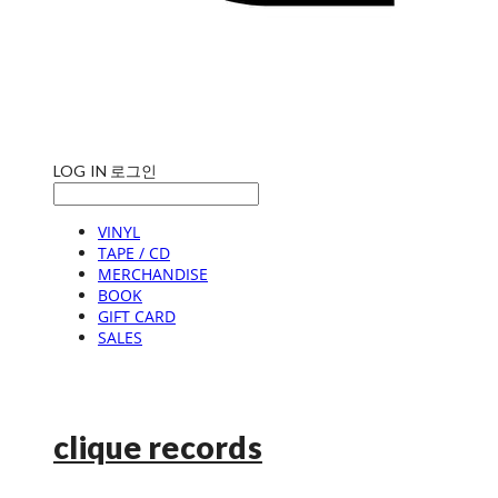
LOG IN
로그인
VINYL
TAPE / CD
MERCHANDISE
BOOK
GIFT CARD
SALES
clique records