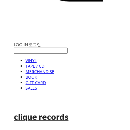
LOG IN
로그인
VINYL
TAPE / CD
MERCHANDISE
BOOK
GIFT CARD
SALES
clique records