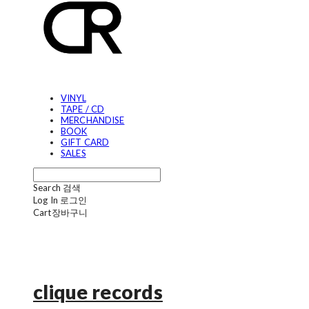
VINYL
TAPE / CD
MERCHANDISE
BOOK
GIFT CARD
SALES
Search
검색
Log In
로그인
Cart
장바구니
clique records