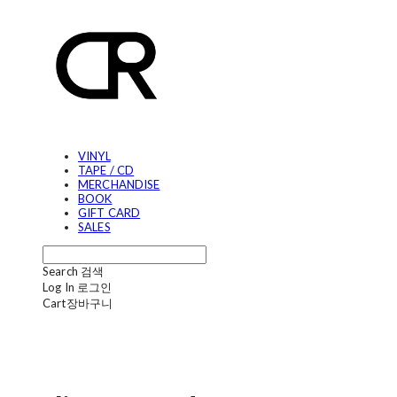
VINYL
TAPE / CD
MERCHANDISE
BOOK
GIFT CARD
SALES
Search
검색
Log In
로그인
Cart
장바구니