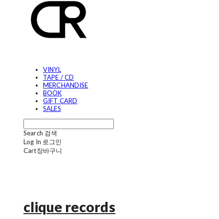
VINYL
TAPE / CD
MERCHANDISE
BOOK
GIFT CARD
SALES
Search
검색
Log In
로그인
Cart
장바구니
clique records