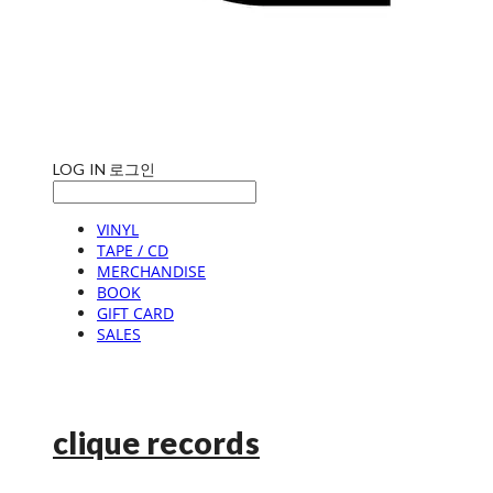
LOG IN
로그인
VINYL
TAPE / CD
MERCHANDISE
BOOK
GIFT CARD
SALES
clique records