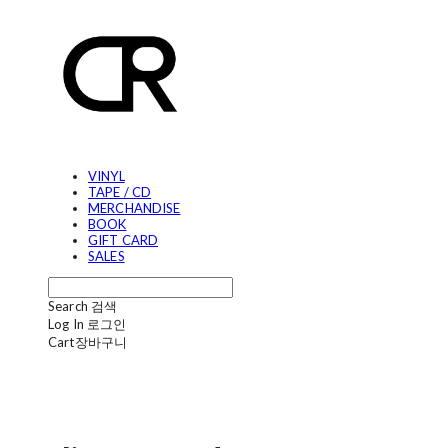
VINYL
TAPE / CD
MERCHANDISE
BOOK
GIFT CARD
SALES
Search
검색
Log In
로그인
Cart
장바구니