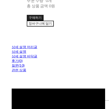
주문 수량
0개
총 상품 금액
0원
구매하기
장바구니에 담기
상세 설명 머리글
상세 설명
상세 설명 바닥글
후기(0)
질문(10)
관련 상품